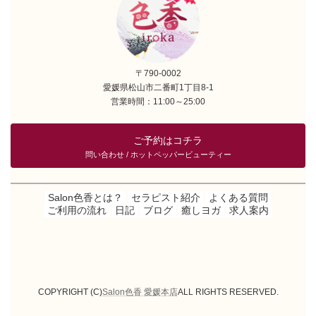
〒790-0002
愛媛県松山市二番町1丁目8-1
営業時間：11:00～25:00
ご予約はコチラ
問い合わせ / ホットペッパービューティー
Salon色香とは？
セラピスト紹介
よくある質問
ご利用の流れ
日記
ブログ
癒しヨガ
求人案内
ア
ア
イ
イ
コ
コ
ン
ン
リ
リ
ン
ン
COPYRIGHT (C)
Salon色香 愛媛本店
ALL RIGHTS RESERVED.
ク
ク