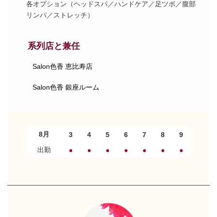
各オプション（ヘッドスパ／ハンドケア／足ツボ／腹部
リンパ／ストレッチ）
系列店と兼任
Salon色香 恵比寿店
Salon色香 銀座ルーム
8月
3
4
5
6
7
8
9
出勤
●
●
●
●
●
●
●