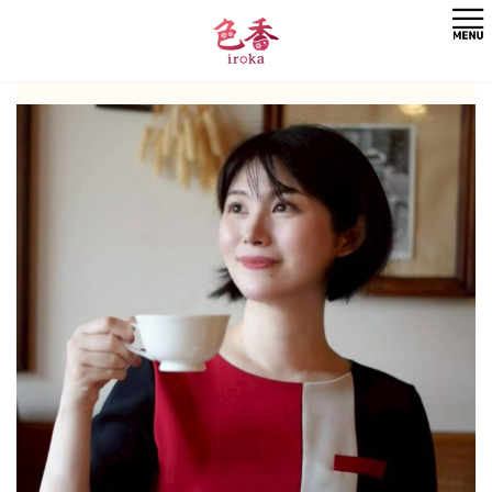
コ
ナ
ン
ビ
テ
ゲ
ン
ー
ツ
シ
へ
ョ
ス
ン
キ
に
ッ
移
プ
動