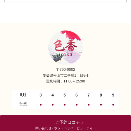
〒790-0002
愛媛県松山市二番町1丁目8-1
営業時間：11:00～25:00
8月
3
4
5
6
7
8
9
営業
●
●
●
●
●
●
●
ご予約はコチラ
問い合わせ / ホットペッパービューティー