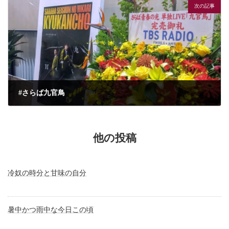
次の記事
#さらば九官鳥
2026年5月16日
他の投稿
冷奴の時分と甘味の自分
暑中かつ雨中な今日この頃